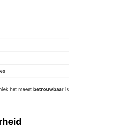
res
iniek het meest
betrouwbaar
is
rheid