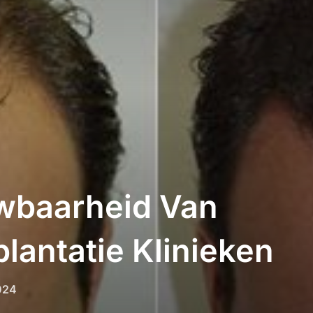
wbaarheid Van
lantatie Klinieken
024