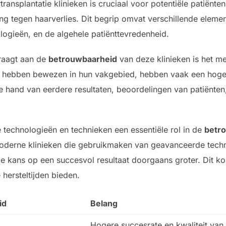
ransplantatie klinieken is cruciaal voor potentiële patiënte
ing tegen haarverlies. Dit begrip omvat verschillende eleme
logieën, en de algehele patiënttevredenheid.
draagt aan de
betrouwbaarheid
van deze klinieken is het me
ch hebben bewezen in hun vakgebied, hebben vaak een hoge
hand van eerdere resultaten, beoordelingen van patiënten,
 technologieën en technieken een essentiële rol in de
betr
j moderne klinieken die gebruikmaken van geavanceerde tech
is de kans op een succesvol resultaat doorgaans groter. Dit
 hersteltijden bieden.
id
Belang
Hogere succesrate en kwaliteit van