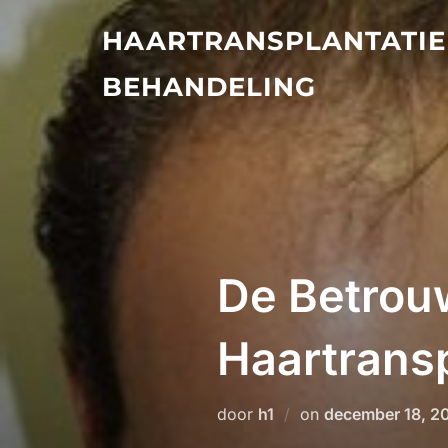
Ga
HAARTRANSPLANTATIE
naar
de
BEHANDELING
inhoud
De Betrou
Haartransp
Geplaatst
door
h1
on
december 18, 2
op