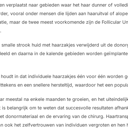
den verplaatst naar gebieden waar het haar dunner of volle
der, vooral onder mensen die lijden aan haaruitval of alopec
tie, maar de twee meest voorkomende zijn de Follicular Uni
.
smalle strook huid met haarzakjes verwijderd uit de dono
deeld en daarna in de kalende gebieden worden geïmplante
oudt in dat individuele haarzakjes één voor één worden g
littekens en een snellere hersteltijd, waardoor het een popu
r meestal na enkele maanden te groeien, en het uiteindelijk
t is belangrijk om te weten dat succesvolle resultaten afhan
et donormateriaal en de ervaring van de chirurg. Haartranspl
an ook het zelfvertrouwen van individuen vergroten en hen h