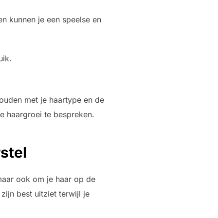
len kunnen je een speelse en
uik.
 houden met je haartype en de
we haargroei te bespreken.
stel
 maar ook om je haar op de
jn best uitziet terwijl je