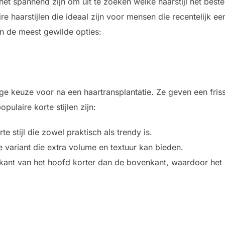
het spannend zijn om uit te zoeken welke haarstijl het beste
ire haarstijlen die ideaal zijn voor mensen die recentelijk e
an de meest gewilde opties:
ge keuze voor na een haartransplantatie. Ze geven een fris
pulaire korte stijlen zijn:
e stijl die zowel praktisch als trendy is.
e variant die extra volume en textuur kan bieden.
ijkant van het hoofd korter dan de bovenkant, waardoor het 