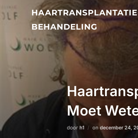
Ga
HAARTRANSPLANTATIE
naar
de
BEHANDELING
inhoud
Haartransp
Moet Wet
Geplaatst
door
h1
on
december 24, 
op