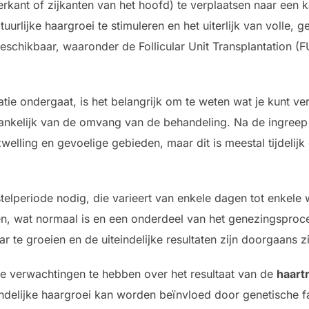
rkant of zijkanten van het hoofd) te verplaatsen naar een k
urlijke haargroei te stimuleren en het uiterlijk van volle, g
eschikbaar, waaronder de Follicular Unit Transplantation (FU
tie ondergaat, is het belangrijk om te weten wat je kunt v
hankelijk van de omvang van de behandeling. Na de ingreep
welling en gevoelige gebieden, maar dit is meestal tijdelij
telperiode nodig, die varieert van enkele dagen tot enkele w
en, wat normaal is en een onderdeel van het genezingsproce
 te groeien en de uiteindelijke resultaten zijn doorgaans zi
che verwachtingen te hebben over het resultaat van de
haart
teindelijke haargroei kan worden beïnvloed door genetische f