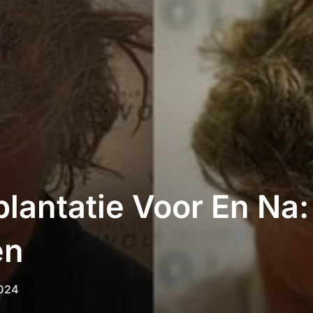
lantatie Voor En Na:
en
2024