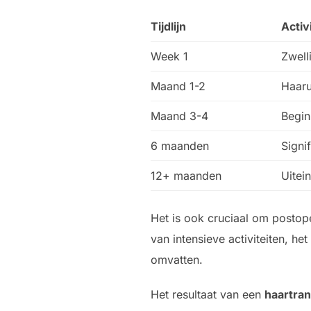
Tijdlijn
Activi
Week 1
Zwell
Maand 1-2
Haaru
Maand 3-4
Begin
6 maanden
Signi
12+ maanden
Uitei
Het is ook cruciaal om postope
van intensieve activiteiten, 
omvatten.
Het resultaat van een
haartran