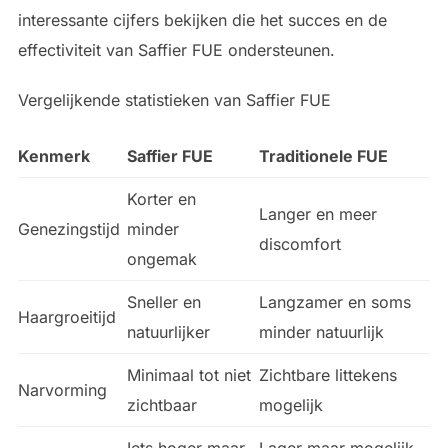
interessante cijfers bekijken die het succes en de
effectiviteit van Saffier FUE ondersteunen.
Vergelijkende statistieken van Saffier FUE
Kenmerk
Saffier FUE
Traditionele FUE
Korter en
Langer en meer
Genezingstijd
minder
discomfort
ongemak
Sneller en
Langzamer en soms
Haargroeitijd
natuurlijker
minder natuurlijk
Minimaal tot niet
Zichtbare littekens
Narvorming
zichtbaar
mogelijk
Iets hoger maar
Lager maar mogelijk