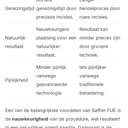
Genezingstijd
genezingstijd door
herstelproces door
precieze incisies.
ruwe incisies.
Nauwkeurigere
Resultaat kan
Natuurlijk
plaatsing voor een
minder precies zijn
resultaat
natuurlijker
door grovere
resultaat.
techniek.
Minder pijnlijk
Iets pijnlijker
vanwege
vanwege
Pijnlijkheid
geavanceerde
traditionele
technologie.
benadering.
Een van de belangrijkste voordelen van Saffier FUE is
de
nauwkeurigheid
van de procedure, wat resulteert
in een natuurlijker ogend haarlijn. Daarnaast is de