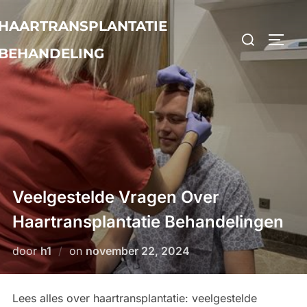
Ga
HAARTRANSPLANTATIE
naar
Zoek
TOGGL
de
BEHANDELING
naar:
inhoud
Veelgestelde Vragen Over
Haartransplantatie Behandelingen
Geplaatst
door
h1
on
november 22, 2024
op
Lees alles over haartransplantatie: veelgestelde