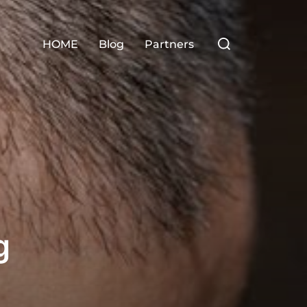
Zoek
HOME
Blog
Partners
naar:
g