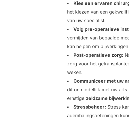
Kies een ervaren chirur
het kiezen van een gekwalif
van uw specialist.
Volg pre-operatieve inst
vermijden van bepaalde medic
kan helpen om bijwerkingen
Post-operatieve zorg:
Na
zorg voor het getransplante
weken.
Communiceer met uw ar
dit onmiddellijk met uw art
ernstige
zeldzame bijwerki
Stressbeheer:
Stress kan
ademhalingsoefeningen kunne