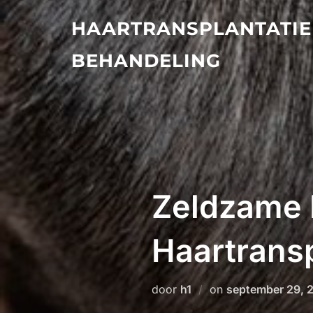
Ga
HAARTRANSPLANTATIE
naar
de
BEHANDELING
inhoud
Zeldzame 
Haartrans
Geplaatst
door
h1
on
september 29, 
op