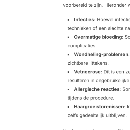
voorbereid te zijn. Hieronder
Infecties
: Hoewel infect
technieken of een slechte n
Overmatige bloeding
: S
complicaties.
Wondheling-problemen
zichtbare littekens.
Vetnecrose
: Dit is een 
resulteren in ongebruikelijk
Allergische reacties
: So
tijdens de procedure.
Haargroeistorenissen
: 
zelfs gedeeltelijk uitblijven.