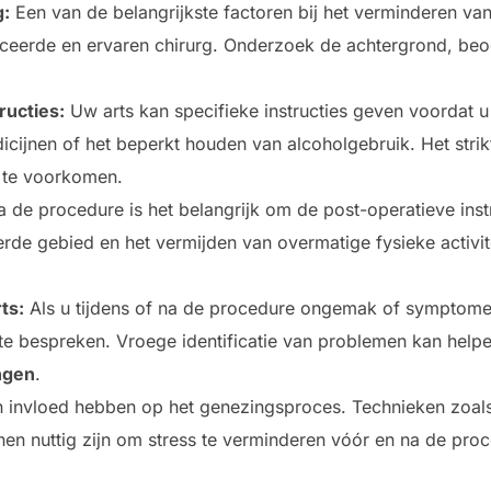
g:
Een van de belangrijkste factoren bij het verminderen va
iceerde en ervaren chirurg. Onderzoek de achtergrond, be
ructies:
Uw arts kan specifieke instructies geven voordat u
ijnen of het beperkt houden van alcoholgebruik. Het strikt
 te voorkomen.
 de procedure is het belangrijk om de post-operatieve inst
erde gebied en het vermijden van overmatige fysieke activi
ts:
Als u tijdens of na de procedure ongemak of symptomen 
s te bespreken. Vroege identificatie van problemen kan help
ngen
.
 invloed hebben op het genezingsproces. Technieken zoals
n nuttig zijn om stress te verminderen vóór en na de proc