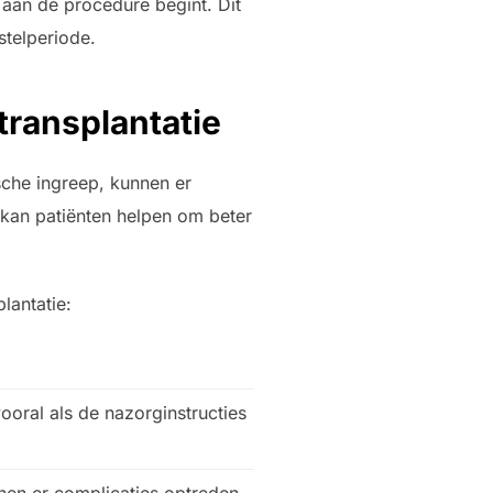
aan de procedure begint. Dit
stelperiode.
ransplantatie
sche ingreep, kunnen er
kan patiënten helpen om beter
lantatie:
oral als de nazorginstructies