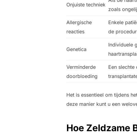
Als de haart
Onjuiste techniek
zoals ongeli
Allergische
Enkele patië
reacties
de procedur
Individuele 
Genetica
haartranspla
Verminderde
Een slechte 
doorbloeding
transplantate
Het is essentieel om tijdens h
deze manier kunt u een welov
Hoe Zeldzame B