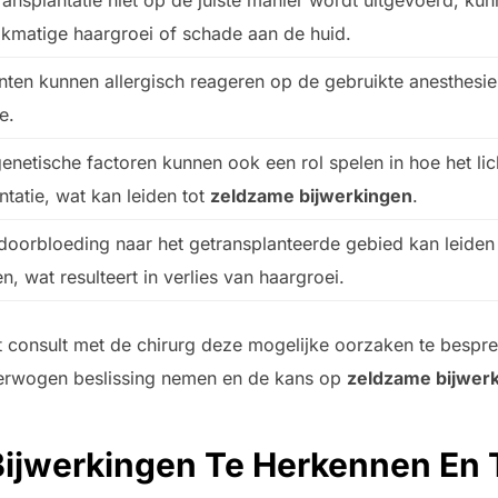
ransplantatie niet op de juiste manier wordt uitgevoerd, ku
jkmatige haargroei of schade aan de huid.
nten kunnen allergisch reageren op de gebruikte anesthesie
e.
genetische factoren kunnen ook een rol spelen in hoe het l
ntatie, wat kan leiden tot
zeldzame bijwerkingen
.
doorbloeding naar het getransplanteerde gebied kan leiden 
n, wat resulteert in verlies van haargroei.
et consult met de chirurg deze mogelijke oorzaken te bespr
erwogen beslissing nemen en de kans op
zeldzame bijwer
ijwerkingen Te Herkennen En 