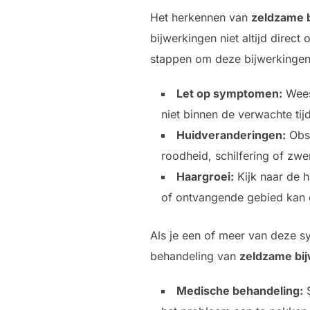
Het herkennen van
zeldzame 
bijwerkingen niet altijd dire
stappen om deze bijwerkingen t
Let op symptomen:
Wees 
niet binnen de verwachte ti
Huidveranderingen:
Obse
roodheid, schilfering of zwe
Haargroei:
Kijk naar de h
of ontvangende gebied kan e
Als je een of meer van deze s
behandeling van
zeldzame bi
Medische behandeling:
S